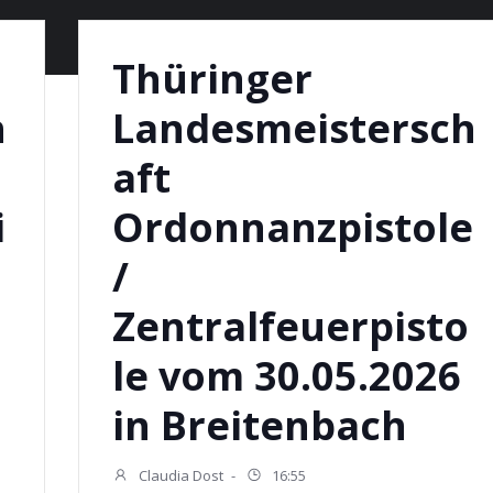
Thüringer
h
Landesmeistersch
aft
i
Ordonnanzpistole
/
Zentralfeuerpisto
le vom 30.05.2026
in Breitenbach
Claudia Dost
-
16:55