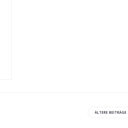
n
n
Beitrag
te
ÄLTERE BEITRÄGE