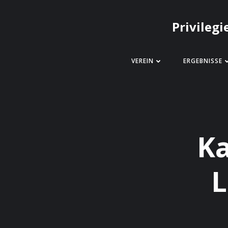
Zum
Inhalt
Privilegi
springen
VEREIN
ERGEBNISSE
Ka
L