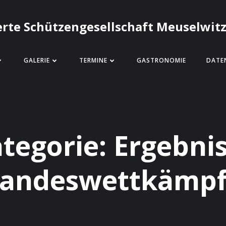
erte Schützengesellschaft Meuselwitz
GALERIE
TERMINE
GASTRONOMIE
DATE
tegorie:
Ergebni
andeswettkämp