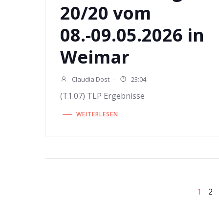
20/20 vom
08.-09.05.2026 in
Weimar
Claudia Dost
-
23:04
(T1.07) TLP Ergebnisse
WEITERLESEN
Beitragsnavigatio
Beitragsnavigatio
Seite
Sei
1
2